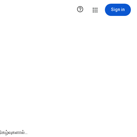

Sign in
ிகழ்வுகளால்...