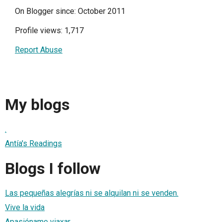
On Blogger since: October 2011
Profile views: 1,717
Report Abuse
My blogs
.
Antía's Readings
Blogs I follow
Las pequeñas alegrías ni se alquilan ni se venden.
Vive la vida
Apasióname viaxar