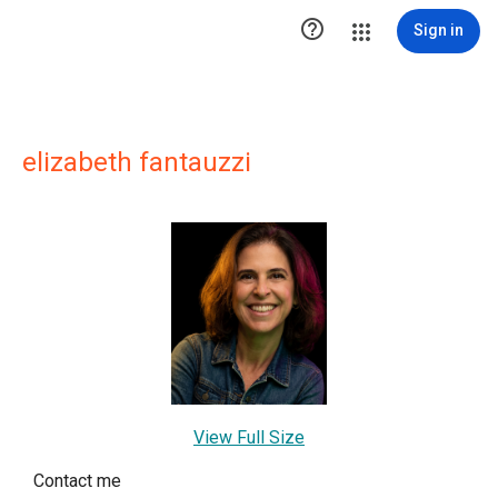

Sign in
elizabeth fantauzzi
View Full Size
Contact me