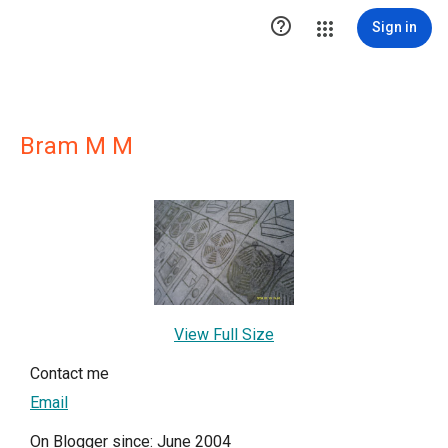

Sign in
Bram M M
View Full Size
Contact me
Email
On Blogger since: June 2004