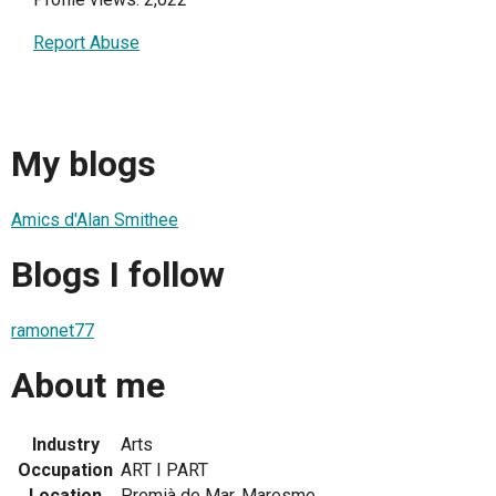
Report Abuse
My blogs
Amics d'Alan Smithee
Blogs I follow
ramonet77
About me
Industry
Arts
Occupation
ART I PART
Location
Premià de Mar, Maresme