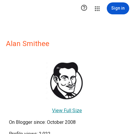

Sign in
Alan Smithee
View Full Size
On Blogger since: October 2008
Profile views: 2,022