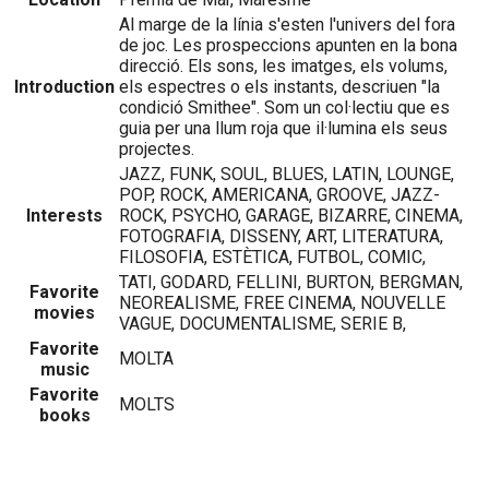
Al marge de la línia s'esten l'univers del fora
de joc. Les prospeccions apunten en la bona
direcció. Els sons, les imatges, els volums,
Introduction
els espectres o els instants, descriuen "la
condició Smithee". Som un col·lectiu que es
guia per una llum roja que il·lumina els seus
projectes.
JAZZ, FUNK, SOUL, BLUES, LATIN, LOUNGE,
POP, ROCK, AMERICANA, GROOVE, JAZZ-
Interests
ROCK, PSYCHO, GARAGE, BIZARRE, CINEMA,
FOTOGRAFIA, DISSENY, ART, LITERATURA,
FILOSOFIA, ESTÈTICA, FUTBOL, COMIC,
TATI, GODARD, FELLINI, BURTON, BERGMAN,
Favorite
NEOREALISME, FREE CINEMA, NOUVELLE
movies
VAGUE, DOCUMENTALISME, SERIE B,
Favorite
MOLTA
music
Favorite
MOLTS
books