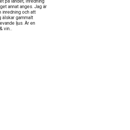
t på landet, Inredning
nget annat anges. Jag är
 inredning och att
g älskar gammalt
levande ljus. Är en
 vin...