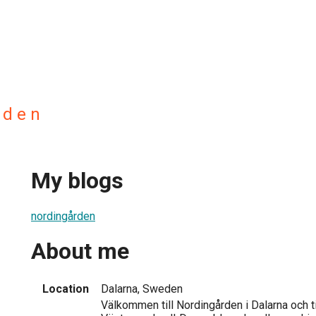
r d e n
My blogs
nordingården
About me
Location
Dalarna, Sweden
Välkommen till Nordingården i Dalarna och t