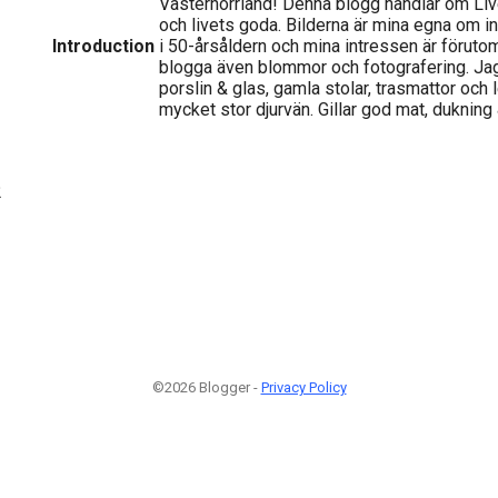
Västernorrland! Denna blogg handlar om Live
och livets goda. Bilderna är mina egna om i
Introduction
i 50-årsåldern och mina intressen är förutom
blogga även blommor och fotografering. Ja
porslin & glas, gamla stolar, trasmattor och 
mycket stor djurvän. Gillar god mat, dukning &
2
©2026 Blogger -
Privacy Policy