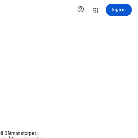

Sign in
ill Båtmanstorpet i