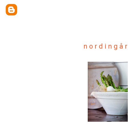
n o r d i n g å 