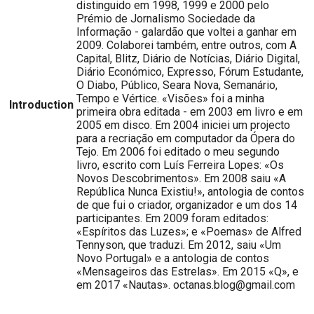
distinguido em 1998, 1999 e 2000 pelo
Prémio de Jornalismo Sociedade da
Informação - galardão que voltei a ganhar em
2009. Colaborei também, entre outros, com A
Capital, Blitz, Diário de Notícias, Diário Digital,
Diário Económico, Expresso, Fórum Estudante,
O Diabo, Público, Seara Nova, Semanário,
Tempo e Vértice. «Visões» foi a minha
Introduction
primeira obra editada - em 2003 em livro e em
2005 em disco. Em 2004 iniciei um projecto
para a recriação em computador da Ópera do
Tejo. Em 2006 foi editado o meu segundo
livro, escrito com Luís Ferreira Lopes: «Os
Novos Descobrimentos». Em 2008 saiu «A
República Nunca Existiu!», antologia de contos
de que fui o criador, organizador e um dos 14
participantes. Em 2009 foram editados:
«Espíritos das Luzes»; e «Poemas» de Alfred
Tennyson, que traduzi. Em 2012, saiu «Um
Novo Portugal» e a antologia de contos
«Mensageiros das Estrelas». Em 2015 «Q», e
em 2017 «Nautas». octanas.blog@gmail.com