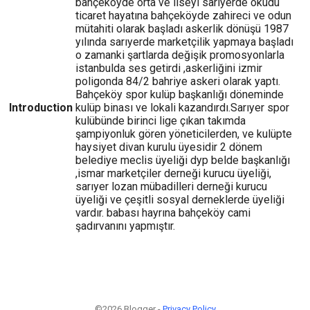
bahçeköyde orta ve liseyi sarıyerde okudu
ticaret hayatına bahçeköyde zahireci ve odun
mütahiti olarak başladı askerlik dönüşü 1987
yılında sarıyerde marketçilik yapmaya başladı
o zamanki şartlarda değişik promosyonlarla
istanbulda ses getirdi ,askerliğini izmir
poligonda 84/2 bahriye askeri olarak yaptı.
Bahçeköy spor kulüp başkanlığı döneminde
Introduction
kulüp binası ve lokali kazandırdı.Sarıyer spor
kulübünde birinci lige çıkan takımda
şampiyonluk gören yöneticilerden, ve kulüpte
haysiyet divan kurulu üyesidir 2 dönem
belediye meclis üyeliği dyp belde başkanlığı
,ismar marketçiler derneği kurucu üyeliği,
sarıyer lozan mübadilleri derneği kurucu
üyeliği ve çeşitli sosyal derneklerde üyeliği
vardır. babası hayrına bahçeköy cami
şadırvanını yapmıştır.
©2026 Blogger -
Privacy Policy