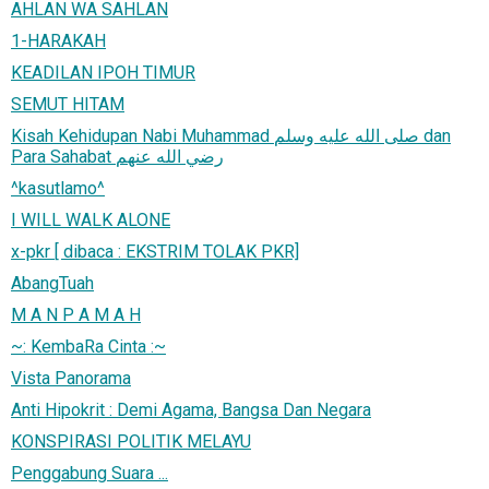
AHLAN WA SAHLAN
1-HARAKAH
KEADILAN IPOH TIMUR
SEMUT HITAM
Kisah Kehidupan Nabi Muhammad صلى الله عليه وسلم dan
Para Sahabat رضي الله عنهم
^kasutlamo^
I WILL WALK ALONE
x-pkr [ dibaca : EKSTRIM TOLAK PKR]
AbangTuah
M A N P A M A H
~: KembaRa Cinta :~
Vista Panorama
Anti Hipokrit : Demi Agama, Bangsa Dan Negara
KONSPIRASI POLITIK MELAYU
Penggabung Suara ...