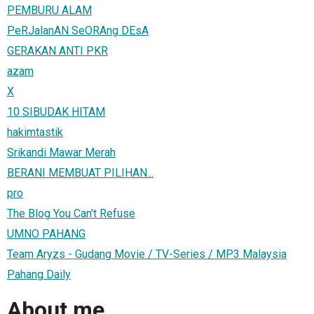
PEMBURU ALAM
PeRJalanAN SeORAng DEsA
GERAKAN ANTI PKR
azam
X
10 SIBUDAK HITAM
hakimtastik
Srikandi Mawar Merah
BERANI MEMBUAT PILIHAN...
pro
The Blog You Can't Refuse
UMNO PAHANG
Team Aryzs - Gudang Movie / TV-Series / MP3 Malaysia
Pahang Daily
About me