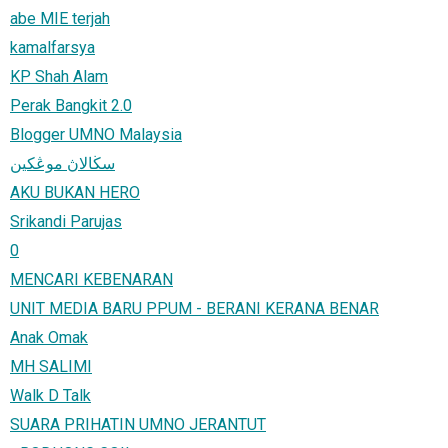
abe MIE terjah
kamalfarsya
KP Shah Alam
Perak Bangkit 2.0
Blogger UMNO Malaysia
سڬالاڽ موڠكين
AKU BUKAN HERO
Srikandi Parujas
0
MENCARI KEBENARAN
UNIT MEDIA BARU PPUM - BERANI KERANA BENAR
Anak Omak
MH SALIMI
Walk D Talk
SUARA PRIHATIN UMNO JERANTUT