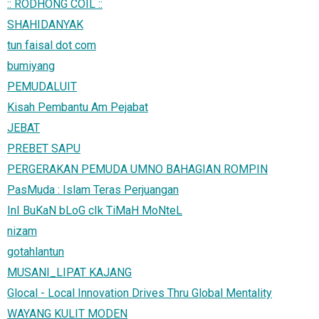
:: RODHONG COIL ::
SHAHIDANYAK
tun faisal dot com
bumiyang
PEMUDALUIT
Kisah Pembantu Am Pejabat
JEBAT
PREBET SAPU
PERGERAKAN PEMUDA UMNO BAHAGIAN ROMPIN
PasMuda : Islam Teras Perjuangan
InI BuKaN bLoG cIk TiMaH MoNteL
nizam
gotahlantun
MUSANI_LIPAT KAJANG
Glocal - Local Innovation Drives Thru Global Mentality
WAYANG KULIT MODEN