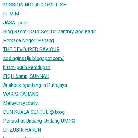
MISSION NOT ACCOMPLISH
Dr MiM
JASA . com
Blog Rasmi Dato' Seri Dr. Zambry Abd.Kadir
Perkasa Negeri Pahang
THE DEVOURED SAVIOUR
sedinginsalju.blogspot.com/
hitam-putih kehidupan
FIQH &amp; SUNNAH
Anakbukitgantang in Putrajaya
WARIS PAHANG
Melayurayadaily
DUN KUALA SENTUL @ blog
Penasihat Undang-Undang UMNO
Dr. ZUBIR HARUN