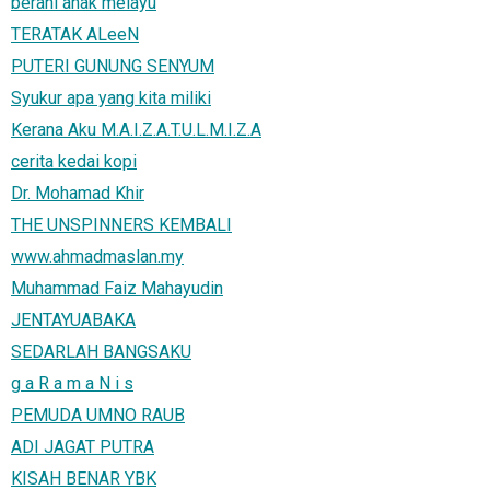
berani anak melayu
TERATAK ALeeN
PUTERI GUNUNG SENYUM
Syukur apa yang kita miliki
Kerana Aku M.A.I.Z.A.T.U.L.M.I.Z.A
cerita kedai kopi
Dr. Mohamad Khir
THE UNSPINNERS KEMBALI
www.ahmadmaslan.my
Muhammad Faiz Mahayudin
JENTAYUABAKA
SEDARLAH BANGSAKU
g a R a m a N i s
PEMUDA UMNO RAUB
ADI JAGAT PUTRA
KISAH BENAR YBK