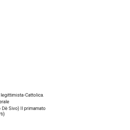
egittimista-Cattolica.
erale
o Dè Sivo) Il primamato
ti)