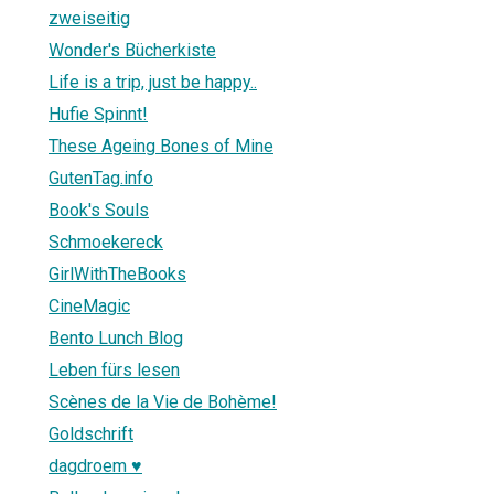
zweiseitig
Wonder's Bücherkiste
Life is a trip, just be happy..
Hufie Spinnt!
These Ageing Bones of Mine
GutenTag.info
Book's Souls
Schmoekereck
GirlWithTheBooks
CineMagic
Bento Lunch Blog
Leben fürs lesen
Scènes de la Vie de Bohème!
Goldschrift
dagdroem ♥