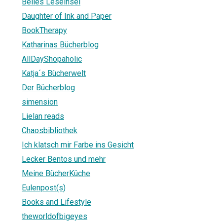
Belles Leseinsel
Daughter of Ink and Paper
BookTherapy
Katharinas Bücherblog
AllDayShopaholic
Katja´s Bücherwelt
Der Bücherblog
simension
Lielan reads
Chaosbibliothek
Ich klatsch mir Farbe ins Gesicht
Lecker Bentos und mehr
Meine BücherKüche
Eulenpost(s)
Books and Lifestyle
theworldofbigeyes