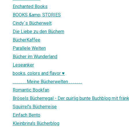
Enchanted Books
BOOKS &amp; STORIES
Cindy´s Bücherwelt
Die Liebe zu den Büchern
BücherKaffee
Parallele Welten
Bücher im Wunderland
Leseanker
books, colors and flavor ♥
. . . . . . . Meine Bücherwelten . . . . . . .
Romantic Bookfan
Brösels Bücherregal - Der quirlig bunte Buchblog mit frä
Squirrel's Bücherreise
Einfach Bento
Kleinbrina's Bücherblog