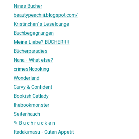
Ninas Bücher
beautypeachiii.blogspot.com/
Kristinchen`s Leselounge
Buchbegegnungen
Meine Liebe? BÜCHER!!!!
Bücherparadies
Nana - What else?
crimesNcooking
Wonderland
Curvy & Confident
Bookish Catlady
thebookmonster
Seitenhauch
✎ B u c h r ü c k e n
Itadakimasu - Guten Appetit