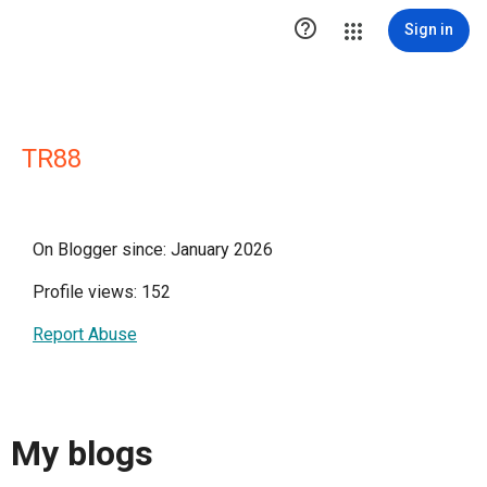

Sign in
TR88
On Blogger since: January 2026
Profile views: 152
Report Abuse
My blogs