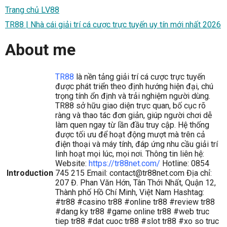
Trang chủ LV88
TR88 | Nhà cái giải trí cá cược trực tuyến uy tín mới nhất 2026
About me
TR88
là nền tảng giải trí cá cược trực tuyến
được phát triển theo định hướng hiện đại, chú
trọng tính ổn định và trải nghiệm người dùng.
TR88 sở hữu giao diện trực quan, bố cục rõ
ràng và thao tác đơn giản, giúp người chơi dễ
làm quen ngay từ lần đầu truy cập. Hệ thống
được tối ưu để hoạt động mượt mà trên cả
điện thoại và máy tính, đáp ứng nhu cầu giải trí
linh hoạt mọi lúc, mọi nơi. Thông tin liên hệ:
Website:
https://tr88net.com/
Hotline: 0854
Introduction
745 215 Email: contact@tr88net.com Địa chỉ:
207 Đ. Phan Văn Hớn, Tân Thới Nhất, Quận 12,
Thành phố Hồ Chí Minh, Việt Nam Hashtag:
#tr88 #casino tr88 #online tr88 #review tr88
#dang ky tr88 #game online tr88 #web truc
tiep tr88 #dat cuoc tr88 #slot tr88 #xo so truc