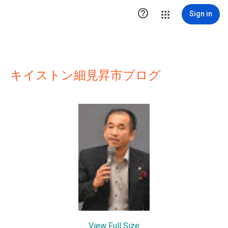

Sign in
キイストン細見昇市ブログ
View Full Size