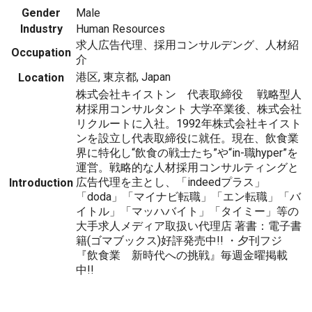
Gender
Male
Industry
Human Resources
求人広告代理、採用コンサルデング、人材紹
Occupation
介
港区, 東京都, Japan
Location
株式会社キイストン 代表取締役 戦略型人
材採用コンサルタント 大学卒業後、株式会社
リクルートに入社。1992年株式会社キイスト
ンを設立し代表取締役に就任。現在、飲食業
界に特化し“飲食の戦士たち”や“in-職hyper”を
運営。戦略的な人材採用コンサルティングと
広告代理を主とし、「indeedプラス」
Introduction
「doda」「マイナビ転職」「エン転職」「バ
イトル」「マッハバイト」「タイミー」等の
大手求人メディア取扱い代理店 著書：電子書
籍(ゴマブックス)好評発売中!! ・夕刊フジ
『飲食業 新時代への挑戦』毎週金曜掲載
中!!