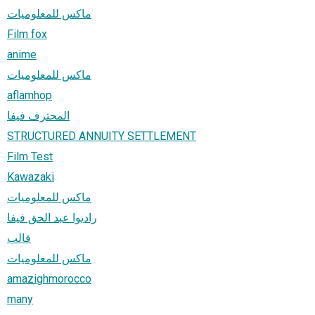
ماكس للمعلوميات
Film fox
anime
ماكس للمعلوميات
aflamhop
المحترف فيفا
STRUCTURED ANNUITY SETTLEMENT
Film Test
Kawazaki
ماكس للمعلوميات
راديوا عبد الحق فيفا
قالب
ماكس للمعلوميات
amazighmorocco
many