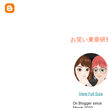
お笑い東亜研
View Full Size
On Blogger since:
March 2020