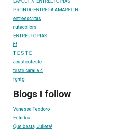
LAYOUT // ENTREUTOPIAS
PRONTA-ENTREGA AMARELIN
entreescritas
nutecollors
ENTREUTOPIAS
hf
T E S T E
acusticoteste
teste carai a 4
fghfg
Blogs I follow
Vanessa Teodoro
Estudou
Que besta, Julieta!