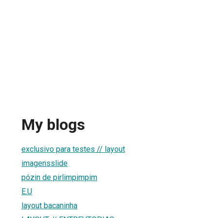
My blogs
exclusivo para testes // layout
imagensslide
pózin de pirlimpimpim
E.U
layout bacaninha