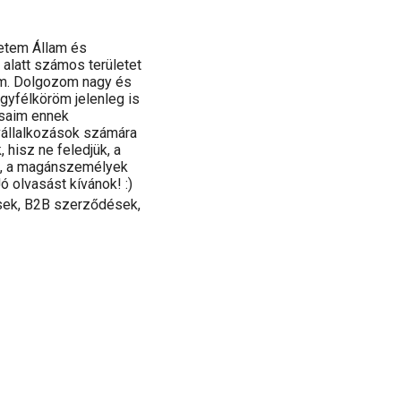
etem Állam és
 alatt számos területet
am. Dolgozom nagy és
yfélköröm jelenleg is
ásaim ennek
vállalkozások számára
hisz ne feledjük, a
k, a magánszemélyek
ó olvasást kívánok! :)
ések, B2B szerződések,