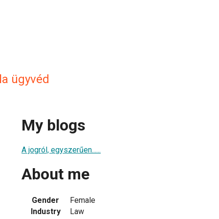
lla ügyvéd
My blogs
A jogról, egyszerűen......
About me
Gender
Female
Industry
Law