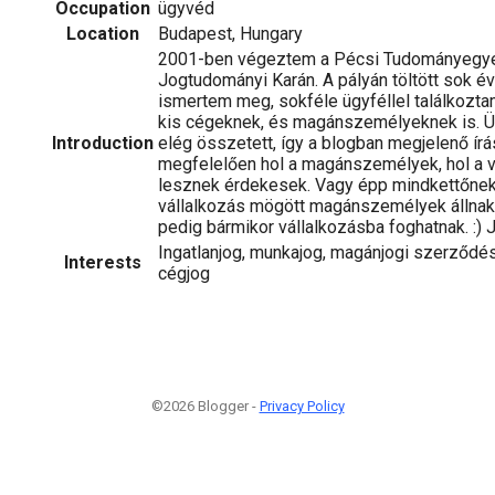
Occupation
ügyvéd
Location
Budapest, Hungary
2001-ben végeztem a Pécsi Tudományegy
Jogtudományi Karán. A pályán töltött sok év
ismertem meg, sokféle ügyféllel találkozt
kis cégeknek, és magánszemélyeknek is. Üg
Introduction
elég összetett, így a blogban megjelenő ír
megfelelően hol a magánszemélyek, hol a 
lesznek érdekesek. Vagy épp mindkettőnek, 
vállalkozás mögött magánszemélyek állna
pedig bármikor vállalkozásba foghatnak. :) J
Ingatlanjog, munkajog, magánjogi szerződ
Interests
cégjog
©2026 Blogger -
Privacy Policy