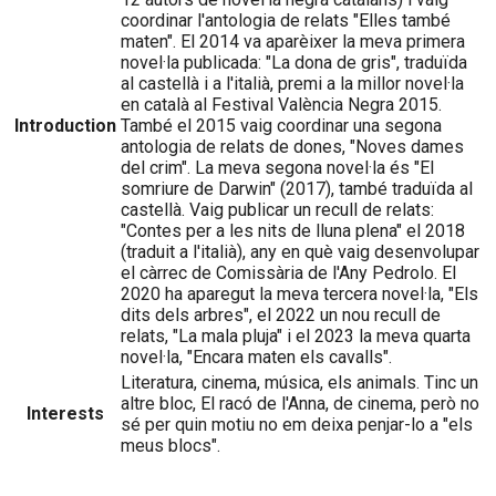
coordinar l'antologia de relats "Elles també
maten". El 2014 va aparèixer la meva primera
novel·la publicada: "La dona de gris", traduïda
al castellà i a l'italià, premi a la millor novel·la
en català al Festival València Negra 2015.
Introduction
També el 2015 vaig coordinar una segona
antologia de relats de dones, "Noves dames
del crim". La meva segona novel·la és "El
somriure de Darwin" (2017), també traduïda al
castellà. Vaig publicar un recull de relats:
"Contes per a les nits de lluna plena" el 2018
(traduit a l'italià), any en què vaig desenvolupar
el càrrec de Comissària de l'Any Pedrolo. El
2020 ha aparegut la meva tercera novel·la, "Els
dits dels arbres", el 2022 un nou recull de
relats, "La mala pluja" i el 2023 la meva quarta
novel·la, "Encara maten els cavalls".
Literatura, cinema, música, els animals. Tinc un
altre bloc, El racó de l'Anna, de cinema, però no
Interests
sé per quin motiu no em deixa penjar-lo a "els
meus blocs".