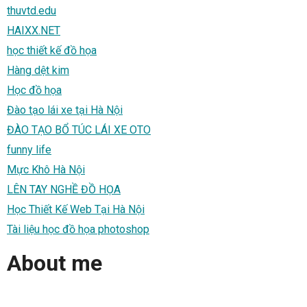
thuvtd.edu
HAIXX.NET
học thiết kế đồ họa
Hàng dệt kim
Học đồ họa
Đào tạo lái xe tại Hà Nội
ĐÀO TẠO BỔ TÚC LÁI XE OTO
funny life
Mực Khô Hà Nội
LÊN TAY NGHỀ ĐỒ HỌA
Học Thiết Kế Web Tại Hà Nội
Tài liệu học đồ họa photoshop
About me