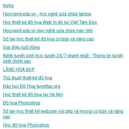
htyhg
Hocvienit.edu.vn - học nghề sửa chữa laptop
Học thiết kế đồ họa Web In ấn tại Việt Tâm Đức
Hocvienit.edu.vn dạy nghề sửa chữa máy tính
Sổ tay học thiết kế đồ họa cơ bản và nâng cao
Giai điệu tuổi hồng
Kênh tuyển sinh trực tuyến 24/7 nhanh nhất - Thông tin tuyển
sinh chính xác
LẴNG HOA ĐẸP
Thủ thuật thiết kế đồ họa
Đào tạo Đồ Họa-tuyettac.org
Học thiết kế đồ hoạ tại Hà Nội
Đồ họa Photoshop
Sổ tay học thiết kế website với php và mysql cơ bản và nâng
cao
Học đồ họa Photoshop