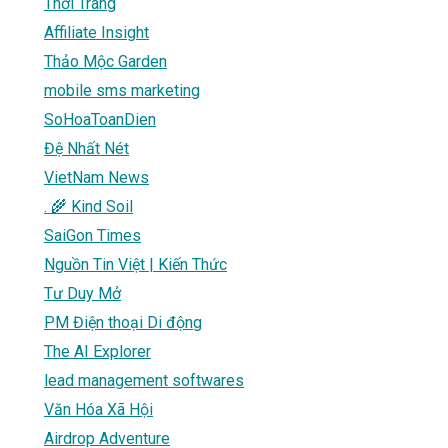
Thời Trang
Affiliate Insight
Thảo Mộc Garden
mobile sms marketing
SoHoaToanDien
Đệ Nhất Nét
VietNam News
. 🌾 Kind Soil
SaiGon Times
Nguồn Tin Việt | Kiến Thức
Tư Duy Mở
PM Điện thoại Di động
The AI Explorer
lead management softwares
Văn Hóa Xã Hội
Airdrop Adventure