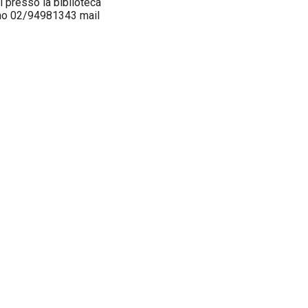
i presso la biblioteca
ono 02/94981343 mail