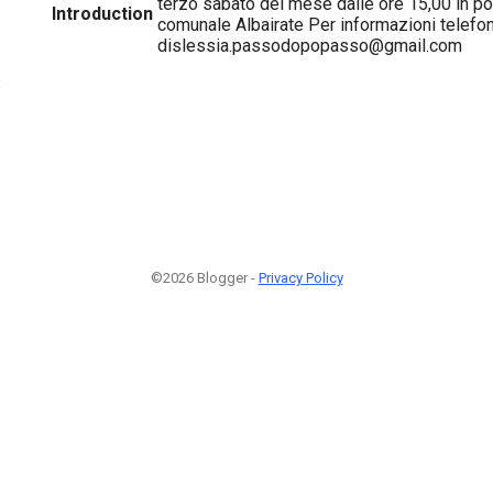
terzo sabato del mese dalle ore 15,00 in po
Introduction
comunale Albairate Per informazioni telef
dislessia.passodopopasso@gmail.com
3
©2026 Blogger -
Privacy Policy