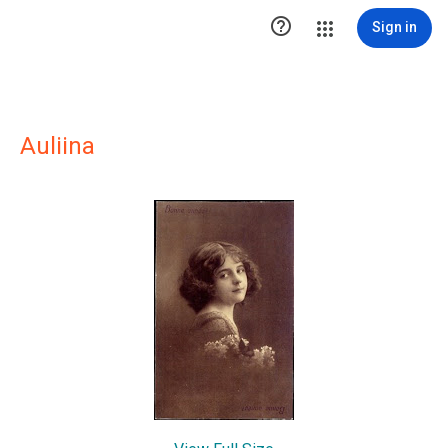

Sign in
Auliina