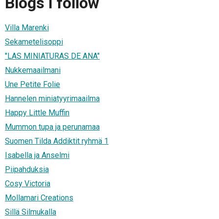
Blogs I follow
Villa Marenki
Sekametelisoppi
"LAS MINIATURAS DE ANA"
Nukkemaailmani
Une Petite Folie
Hannelen miniatyyrimaailma
Happy Little Muffin
Mummon tupa ja perunamaa
Suomen Tilda Addiktit ryhmä 1
Isabella ja Anselmi
Piipahduksia
Cosy Victoria
Mollamari Creations
Sillä Silmukalla