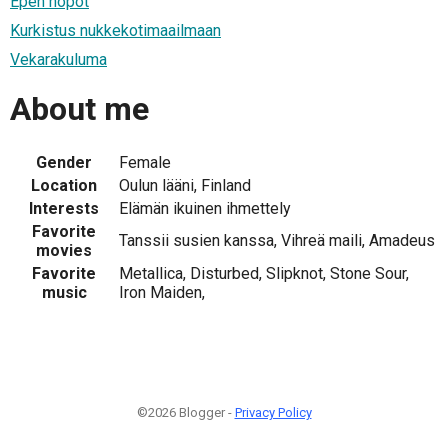
Epen höpöt
Kurkistus nukkekotimaailmaan
Vekarakuluma
About me
Gender
Female
Location
Oulun lääni, Finland
Interests
Elämän ikuinen ihmettely
Favorite
Tanssii susien kanssa, Vihreä maili, Amadeus
movies
Favorite
Metallica, Disturbed, Slipknot, Stone Sour,
music
Iron Maiden,
©2026 Blogger -
Privacy Policy