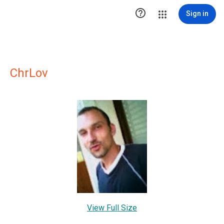

Sign in
ChrLov
View Full Size