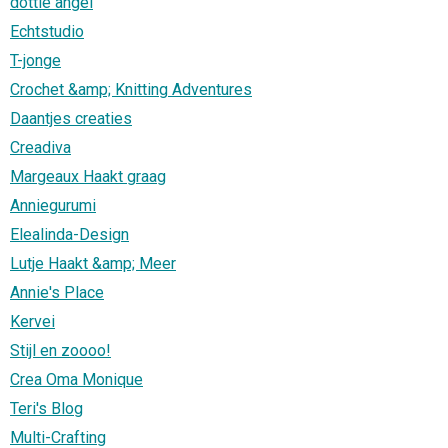
dottie angel
Echtstudio
T-jonge
Crochet &amp; Knitting Adventures
Daantjes creaties
Creadiva
Margeaux Haakt graag
Anniegurumi
Elealinda-Design
Lutje Haakt &amp; Meer
Annie's Place
Kervei
Stijl en zoooo!
Crea Oma Monique
Teri's Blog
Multi-Crafting