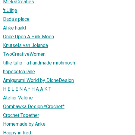
MieksCreaties
't Uiltje
Dada's place
AIike haakt
Once Upon A Pink Moon
Knutsels van Jolanda
TwoCreativeWomen
tillie tulip - a handmade mishmosh
hopscotch lane
Amigurumi World by DioneDesign
H E L E N A * H A A K T
Atelier Valérie
Oombawka Design *Crochet*
Crochet Together
Homemade by Anke
Happy in Red