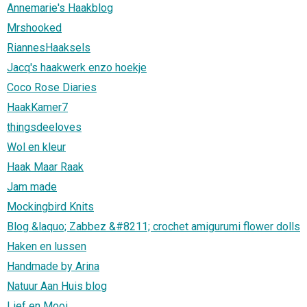
Annemarie's Haakblog
Mrshooked
RiannesHaaksels
Jacq's haakwerk enzo hoekje
Coco Rose Diaries
HaakKamer7
thingsdeeloves
Wol en kleur
Haak Maar Raak
Jam made
Mockingbird Knits
Blog &laquo; Zabbez &#8211; crochet amigurumi flower dolls
Haken en lussen
Handmade by Arina
Natuur Aan Huis blog
Lief en Mooi