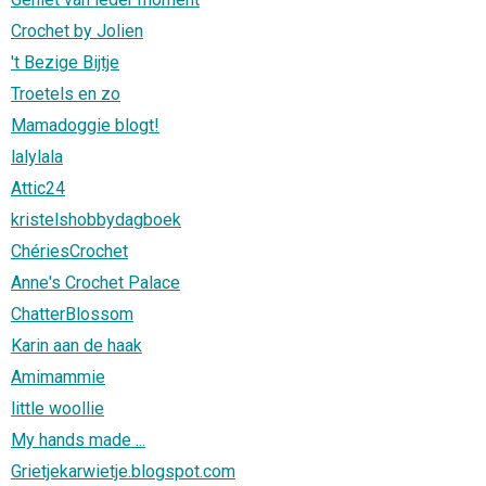
Crochet by Jolien
't Bezige Bijtje
Troetels en zo
Mamadoggie blogt!
lalylala
Attic24
kristelshobbydagboek
ChériesCrochet
Anne's Crochet Palace
ChatterBlossom
Karin aan de haak
Amimammie
little woollie
My hands made ...
Grietjekarwietje.blogspot.com