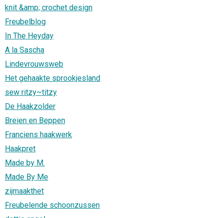
knit &amp; crochet design
Freubelblog
In The Heyday
A la Sascha
Lindevrouwsweb
Het gehaakte sprookjesland
sew ritzy~titzy
De Haakzolder
Breien en Beppen
Franciens haakwerk
Haakpret
Made by M.
Made By Me
zijmaakthet
Freubelende schoonzussen