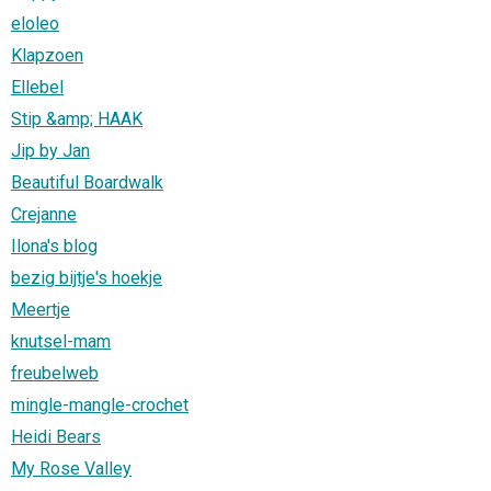
eloleo
Klapzoen
Ellebel
Stip &amp; HAAK
Jip by Jan
Beautiful Boardwalk
Crejanne
Ilona's blog
bezig bijtje's hoekje
Meertje
knutsel-mam
freubelweb
mingle-mangle-crochet
Heidi Bears
My Rose Valley