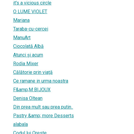
it's a vicious circle
O LUME VIOLET
Mariana
Taraba-cu-cercei
ManuArt
Ciocolată Albă
Atunci și acum
Rodia Mixer
Călătorie prin viaţă
Ce ramane in urma noastra
F&amp;M BIJOUX
Denisa Oltean
Din prea mult sau prea putin..
Pastry &amp; more Desserts
alabala
Codul lui Oreste