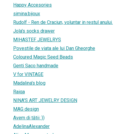
Happy Accesories
simina.bijoux
Rudolf - Ren de Craciun, voluntar in restul anului.
Jola's socks drawer
MIHASTEF JEWELRYS
Povestile de viata ale lui Dan Gheorghe
Coloured Magic Seed Beads
Genti Saco handmade
V for VINTAGE
Madalina's blog
Raiqa
NINA'S ART JEWELRY DESIGN
MAG design
Avem di tătii :))
AdelinaAlexander