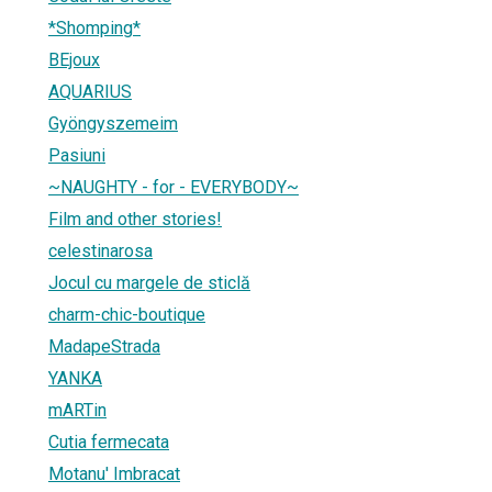
*Shomping*
BEjoux
AQUARIUS
Gyöngyszemeim
Pasiuni
~NAUGHTY - for - EVERYBODY~
Film and other stories!
celestinarosa
Jocul cu margele de sticlă
charm-chic-boutique
MadapeStrada
YANKA
mARTin
Cutia fermecata
Motanu' Imbracat