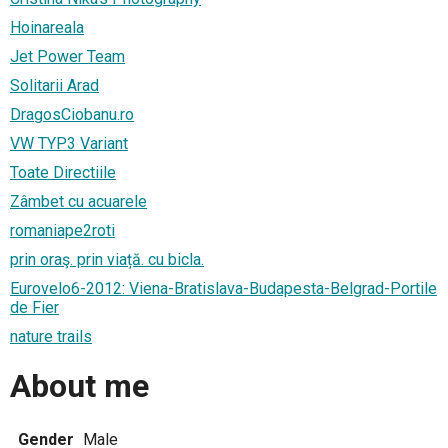
Hoinareala
Jet Power Team
Solitarii Arad
DragosCiobanu.ro
VW TYP3 Variant
Toate Directiile
Zâmbet cu acuarele
romaniape2roti
prin oraş. prin viață. cu bicla.
Eurovelo6-2012: Viena-Bratislava-Budapesta-Belgrad-Portile
de Fier
nature trails
About me
Gender
Male