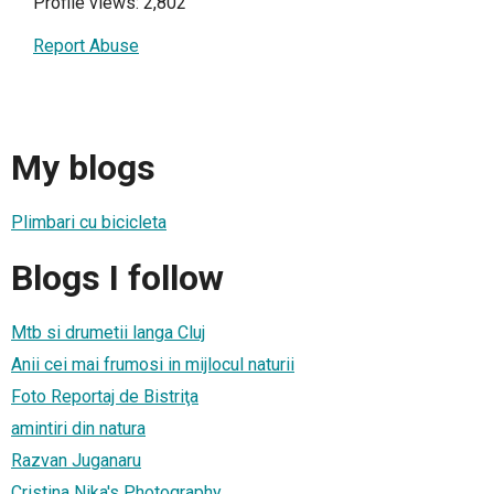
Profile views: 2,802
Report Abuse
My blogs
Plimbari cu bicicleta
Blogs I follow
Mtb si drumetii langa Cluj
Anii cei mai frumosi in mijlocul naturii
Foto Reportaj de Bistriţa
amintiri din natura
Razvan Juganaru
Cristina Nika's Photography