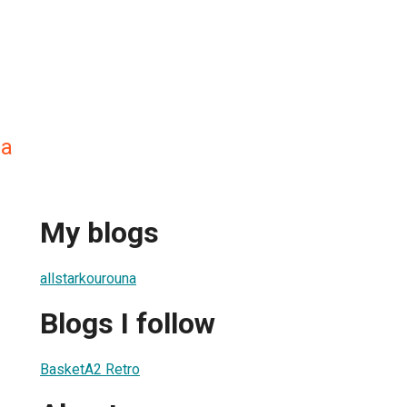
na
My blogs
allstarkourouna
Blogs I follow
BasketA2 Retro