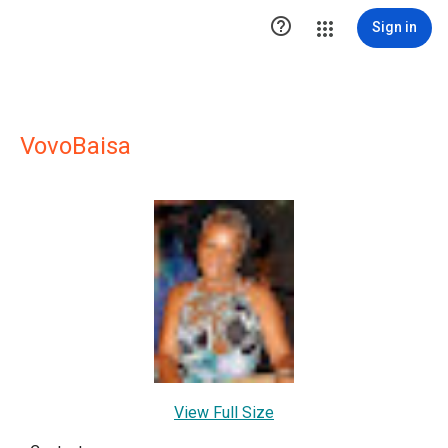

Sign in
VovoBaisa
View Full Size