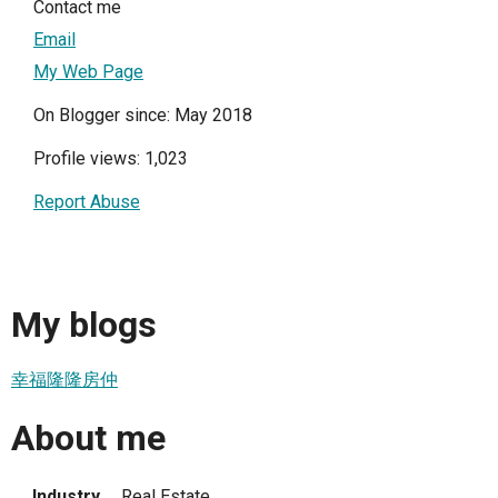
Contact me
Email
My Web Page
On Blogger since: May 2018
Profile views: 1,023
Report Abuse
My blogs
幸福隆隆房仲
About me
Industry
Real Estate