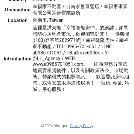
幸福家不動產 / 台南崇善直營店 / 幸福家事業
Occupation
有限公司崇善營業處所
台南市, Taiwan
Location
這裡是洪榮隆「幸福隆隆房仲」的網誌，如果
您關心房地產市況，歡迎瀏覽訂閱！ 洪榮隆
[(103)登字第282971號] / 幸福隆隆房仲 / 幸福
家不動產 / TEL: 0985-701-051 / LINE:
a0985701051 / FB: @mxc6906s / YT:
@LL_Agency / WEB:
Introduction
www.a0985701051.com。 即時與您分享房
地買賣租賃物件，以及有關政策法令、市場動
態、營銷模式的相關資訊。 歡迎委託房地租
售，或告知需求為您找房地！ 誠信, 專業, 熱
誠，用心服務！
©2026 Blogger -
Privacy Policy