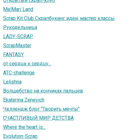
Открытый скрап-клуб
MelMari Land
Scrap Kit Club Скрапбукинг идеи, мастер классы
Рукодельница
LADY-SCRAP
ScrapMaster
FANTASY
от сердца к сердцу...
ATC-challenge
Lelishna
Волшебство на кончиках пальцев
Ekaterina Zenevich
Челлендж блог "Творить мечты"
СЧАСТЛИВЫЙ МИР ДЕТСТВА
Where the heart is...
Evolution-Scrap