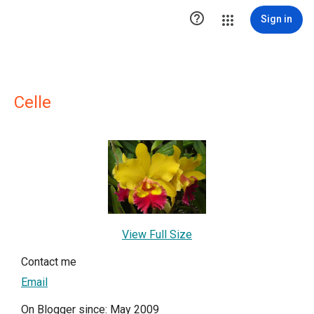

Sign in
Celle
View Full Size
Contact me
Email
On Blogger since: May 2009