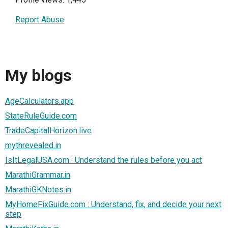
Report Abuse
My blogs
AgeCalculators.app
StateRuleGuide.com
TradeCapitalHorizon.live
mythrevealed.in
IsItLegalUSA.com : Understand the rules before you act
MarathiGrammar.in
MarathiGKNotes.in
MyHomeFixGuide.com : Understand, fix, and decide your next
step