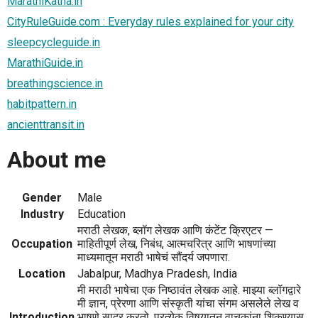
MarathiKatha.in
CityRuleGuide.com : Everyday rules explained for your city
sleepcycleguide.in
MarathiGuide.in
breathingscience.in
habitpattern.in
ancienttransit.in
About me
Gender
Male
Industry
Education
मराठी लेखक, ब्लॉग लेखक आणि कंटेंट क्रिएटर —
Occupation
माहितीपूर्ण लेख, निबंध, आत्मचरित्र आणि भाषणांच्या
माध्यमातून मराठी भाषेचं सौंदर्य जपणारा.
Location
Jabalpur, Madhya Pradesh, India
मी मराठी भाषेचा एक निष्ठावंत लेखक आहे. माझ्या ब्लॉगद्वारे
मी ज्ञान, प्रेरणा आणि संस्कृती यांचा संगम असलेले लेख व
Introduction
भाषणे सादर करतो. प्रत्येक विषयातून वाचकांना शिकण्यास,