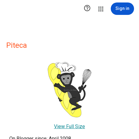

Sign in
Piteca
View Full Size
On Blogger since: April 2008