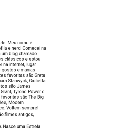
dele. Meu nome é
fila e nerd. Comecei na
m um blog chamado
es clássicos e estou
na internet, lugar
s gostos e manias
es favoritas são Greta
ara Stanwyck, Giulietta
letos são James
 Grant, Tyrone Power e
favoritas são The Big
Glee, Modern
race. Voltem sempre!
ão,filmes antigos,
), Nasce uma Estrela