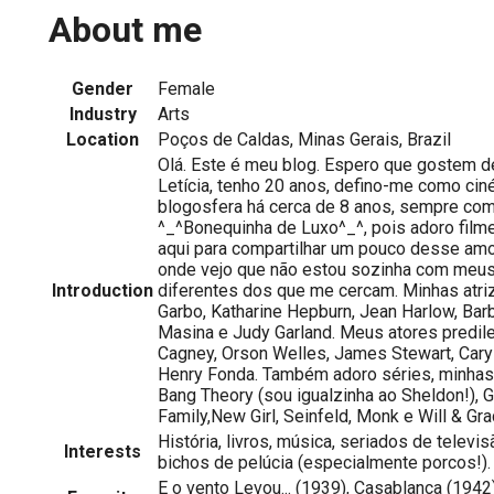
About me
Gender
Female
Industry
Arts
Location
Poços de Caldas, Minas Gerais, Brazil
Olá. Este é meu blog. Espero que gostem 
Letícia, tenho 20 anos, defino-me como ciné
blogosfera há cerca de 8 anos, sempre co
^_^Bonequinha de Luxo^_^, pois adoro film
aqui para compartilhar um pouco desse amor 
onde vejo que não estou sozinha com meu
Introduction
diferentes dos que me cercam. Minhas atriz
Garbo, Katharine Hepburn, Jean Harlow, Barb
Masina e Judy Garland. Meus atores predi
Cagney, Orson Welles, James Stewart, Cary
Henry Fonda. Também adoro séries, minhas 
Bang Theory (sou igualzinha ao Sheldon!), 
Family,New Girl, Seinfeld, Monk e Will & G
História, livros, música, seriados de televis
Interests
bichos de pelúcia (especialmente porcos!).
E o vento Levou... (1939), Casablanca (1942