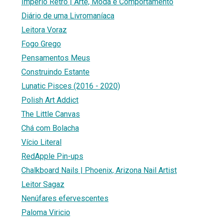
Império Retrô | Arte, Moda e Comportamento
Diário de uma Livromaníaca
Leitora Voraz
Fogo Grego
Pensamentos Meus
Construindo Estante
Lunatic Pisces (2016 - 2020)
Polish Art Addict
The Little Canvas
Chá com Bolacha
Vício Literal
RedApple Pin-ups
Chalkboard Nails | Phoenix, Arizona Nail Artist
Leitor Sagaz
Nenúfares efervescentes
Paloma Viricio