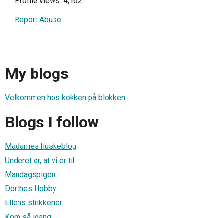
Profile views: 4,162
Report Abuse
My blogs
Velkommen hos kokken på blokken
Blogs I follow
Madames huskeblog
Underet er, at vi er til
Mandagspigen
Dorthes Hobby
Ellens strikkerier
Kom så igang