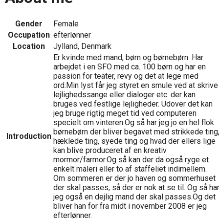
Gender
Female
Occupation
efterlønner
Location
Jylland, Denmark
Er kvinde med mand, børn og børnebørn. Har
arbejdet i en SFO med ca. 100 børn og har en
passion for teater, revy og det at lege med
ord.Min lyst får jeg styret en smule ved at skrive
lejlighedssange eller dialoger etc. der kan
bruges ved festlige lejligheder. Udover det kan
jeg bruge rigtig meget tid ved computeren
specielt om vinteren.Og så har jeg jo en hel flok
børnebørn der bliver begavet med strikkede ting
Introduction
hæklede ting, syede ting og hvad der ellers lige
kan blive produceret af en kreativ
mormor/farmor.Og så kan der da også ryge et
enkelt maleri eller to af staffeliet indimellem.
Om sommeren er der jo haven og sommerhuset
der skal passes, så der er nok at se til. Og så ha
jeg også en dejlig mand der skal passes.Og det
bliver han for fra midt i november 2008 er jeg
efterlønner.