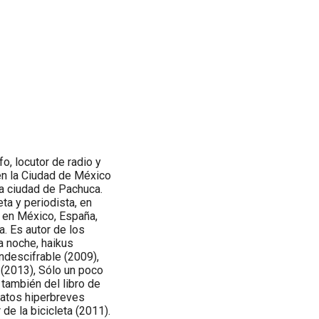
afo, locutor de radio y
 en la Ciudad de México
a ciudad de Pachuca.
a y periodista, en
 en México, España,
a. Es autor de los
a noche, haikus
ndescifrable (2009),
s (2013), Sólo un poco
 también del libro de
elatos hiperbreves
de la bicicleta (2011).