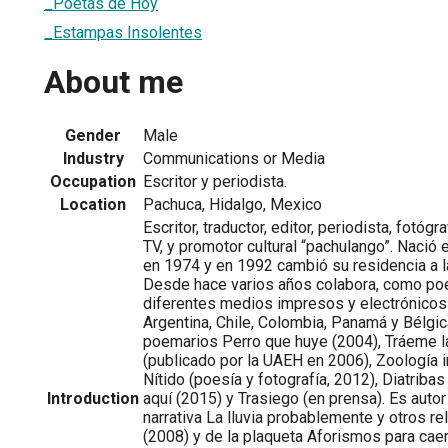
_Poetas de Hoy
_Estampas Insolentes
About me
Gender
Male
Industry
Communications or Media
Occupation
Escritor y periodista.
Location
Pachuca, Hidalgo, Mexico
Escritor, traductor, editor, periodista, fotógr
TV, y promotor cultural “pachulango”. Nació
en 1974 y en 1992 cambió su residencia a l
Desde hace varios años colabora, como poet
diferentes medios impresos y electrónicos
Argentina, Chile, Colombia, Panamá y Bélgic
poemarios Perro que huye (2004), Tráeme l
(publicado por la UAEH en 2006), Zoología i
Nítido (poesía y fotografía, 2012), Diatriba
Introduction
aquí (2015) y Trasiego (en prensa). Es autor
narrativa La lluvia probablemente y otros r
(2008) y de la plaqueta Aforismos para caer 