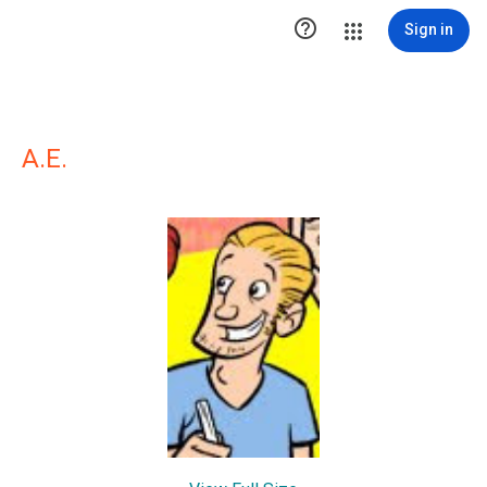

Sign in
A.E.