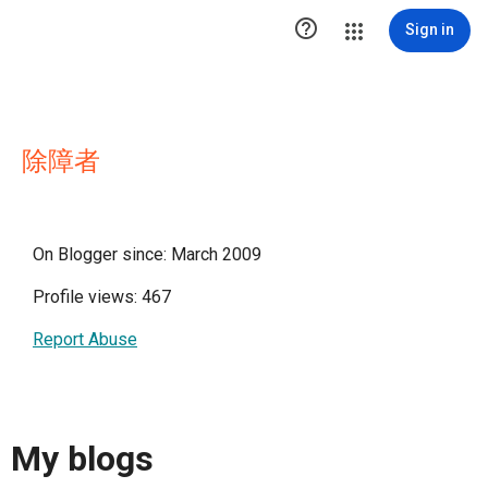

Sign in
除障者
On Blogger since: March 2009
Profile views: 467
Report Abuse
My blogs