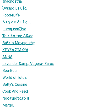
anagnostria
Όνειρα με θέα
Food4Life
Λ ι χ ο υ δ ι έ ς . . .
μικρή κουζίνα
Τα λιλά της Λίλας
Βιβλίο Μαγειρικής
ΧΡΥΣΑ ΣΤΑΧΥΑ
ANNA
Lavender &amp; Vegera- Zaros
BourBour
World of fotos
Betty's Cuisine
Cook And Feed
Νοστιμότατο !!
Margo...