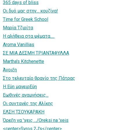
365 days of bliss
Οι δυό μας στην... κουζίνα!
Time for Greek School
Μαρία Τζιρίτα
Η αλήθεια στα ψέματα.....
Aroma Vanillias
ΣΕ ΜΙΑ ΔΕΣΜΗ ΤΡΙΑΝΤΑΦΥΛΛΑ
Martha's Kitchenette
Άνοιξη
Στο τελευταίο θρανίο της Πάτρας
Η Εύη μαγειρΕύη
Εωθινές αναμνήσεις...
Οι συνταγές της Αλίκης
ΕΛΣΗ ΤΣΟΥΚΑΡΑΚΗ
Όρεξη να 'χεις .../Oreksi na 'xeis
<center>Syros 2J's</center>