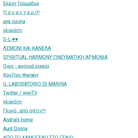
Ελένη Τσαμαδού
Π ο υ α ν τ ε ρ ί!!
una cucina
ηλακάτη
S-L ♥♥
ΛΕΜΟΝΙ ΚΑΙ ΚΑΝΕΛΑ
SPIRITUAL HARMONY ΠΝΕΥΜΑΤΙΚΗ ΑΡΜΟΝΙΑ
Οικο - φυσικά οικεία
Κουζινο-therapy
IL LABORATORIO DI MARINA
Twitter / wwiTV
ηλακάτη
Γλυκό...από σπίτι!!!
Andria's home
Aunt Donna
ΑΠΟ ΤΟ ΧΑΜΟΓΕΛΟ ΣΤΟ ΓΕΛΙΟ