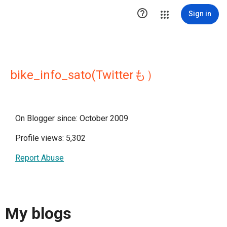

Sign in
bike_info_sato(Twitterも）
On Blogger since: October 2009
Profile views: 5,302
Report Abuse
My blogs