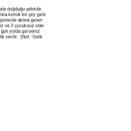
hala doğduğu şehirde
lına komik bir şey gelir
ünlerde aklına gelen
siz ve 3 çocuksuz olan
ir gün yolda görseniz
erilir... (Not : Salık