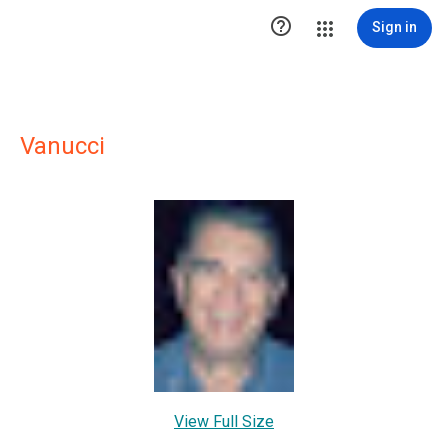

Sign in
Vanucci
View Full Size