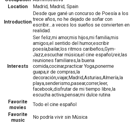
Location
Madrid, Madrid, Spain
Desde que gané un concurso de Poesía a los
trece años, no he dejado de soñar con
Introduction
escribir....a veces los sueños se convierten en
realidad.
Ser feliz,mi amor,mis hijos,mi familia,mis
amigos,el sentido del humor,escribir
poesía,bailar,los ritmos caribeños,Gym-
Jazz,escuchar música,el cine español,reir,las
reuniones familiares,la buena
Interests
comida,cocinar,practicar Yoga,ponerme
guapa,ir de compras,la
decoración,viajar,Madrid,Asturias,Almería,la
playa,senderismo,pasear,correr,leer,
facebook,disfrutar de mi tiempo libre,la
escucha activa,pensar,mi dulce rutina
Favorite
Todo el cine español
movies
Favorite
No podría vivir sin Música
music