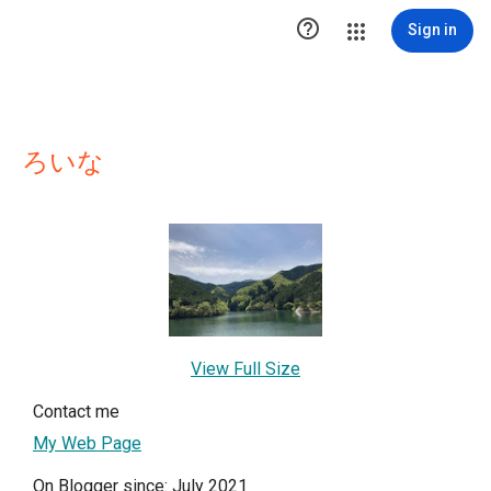

Sign in
ろいな
View Full Size
Contact me
My Web Page
On Blogger since: July 2021