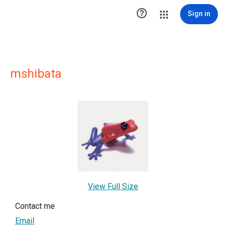

Sign in
mshibata
View Full Size
Contact me
Email