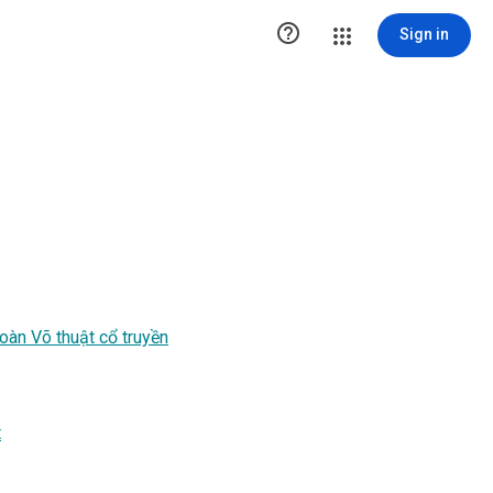

Sign in
đoàn Võ thuật cổ truyền
t