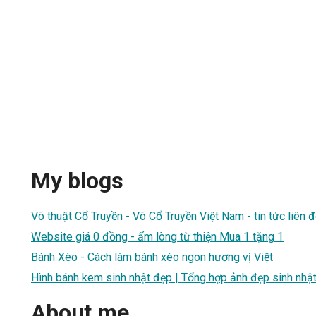
My blogs
Võ thuật Cổ Truyền - Võ Cổ Truyền Việt Nam - tin tức liên 
Website giá 0 đồng - ấm lòng từ thiện Mua 1 tặng 1
Bánh Xèo - Cách làm bánh xèo ngon hương vị Việt
Hình bánh kem sinh nhật đẹp | Tổng hợp ảnh đẹp sinh nhậ
About me