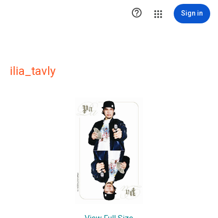

Sign in
ilia_tavly