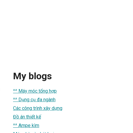
My blogs
3
^^ Máy móc tổng hợp
^^ Dụng cụ đa ngành
Các công trình xây dựng
Đồ án thiết kế
^^ Ampe kìm