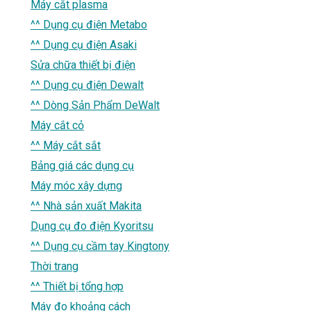
Máy cắt plasma
^^ Dụng cụ điện Metabo
^^ Dụng cụ điện Asaki
Sửa chữa thiết bị điện
^^ Dụng cụ điện Dewalt
^^ Dòng Sản Phẩm DeWalt
Máy cắt cỏ
^^ Máy cắt sắt
Bảng giá các dụng cụ
Máy móc xây dựng
^^ Nhà sản xuất Makita
Dụng cụ đo điện Kyoritsu
^^ Dụng cụ cầm tay Kingtony
Thời trang
^^ Thiết bị tổng hợp
Máy đo khoảng cách