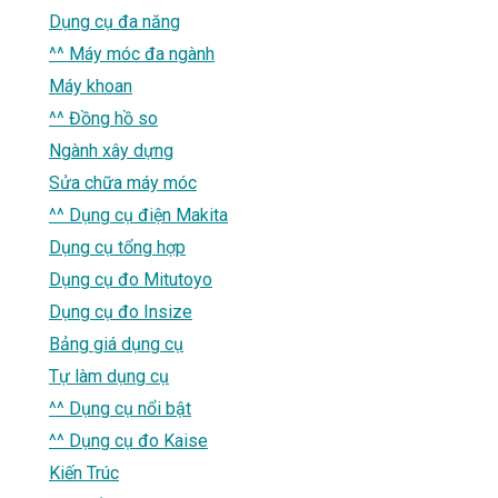
Dụng cụ đa năng
^^ Máy móc đa ngành
Máy khoan
^^ Đồng hồ so
Ngành xây dựng
Sửa chữa máy móc
^^ Dụng cụ điện Makita
Dụng cụ tổng hợp
Dụng cụ đo Mitutoyo
Dụng cụ đo Insize
Bảng giá dụng cụ
Tự làm dụng cụ
^^ Dụng cụ nổi bật
^^ Dụng cụ đo Kaise
Kiến Trúc