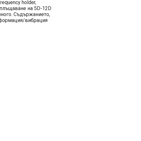
requency holder,
ъплъщаване на 5D-12D
много. Съдържанието,
информация/вибрация