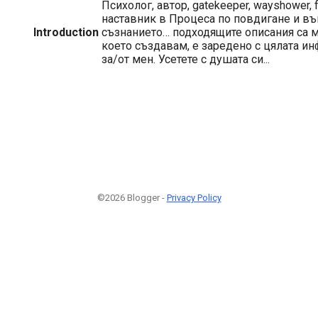
Психолог, автор, gatekeeper, wayshower, f
наставник в Процеса по повдигане и в
Introduction
съзнанието… подходящите описания са 
което създавам, е заредено с цялата 
за/от мен. Усетете с душата си...
©2026 Blogger -
Privacy Policy