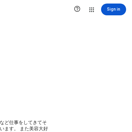

Sign in
など仕事をしてきてそ
います。 また美容大好