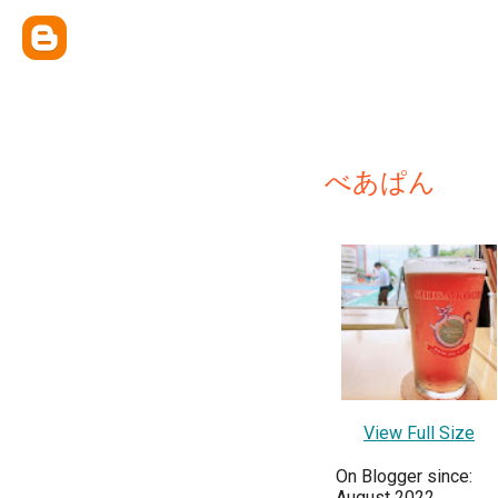
べあぱん
View Full Size
On Blogger since:
August 2022